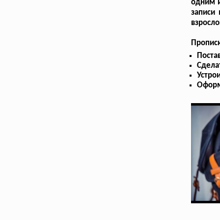
одним и
записи 
взросло
Прописк
Поста
Сдела
Устрои
Оформ