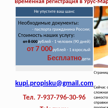
Временная регистрация в Урус-Ма
Не упустите ваш шанс
Необходимые документы:
- паспорта гражданина России;
Стоимость наших услугу:
от 8 000
рублей - 1 человек (90 дней)
от 7 000
рублей - 1 взрослый
Бесплатно
дети
Страниц
kupi.propisku@gmail.com
Сейчас 
сложна
Тел. 7-937-796-30-96
самосто
справк
прописа