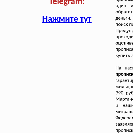
Telegram:
один и
обратит
Нажмите тут
деньги,
поиск п
Предуп
проход
оценив
прописа
купить 
На нас
пропи
гаранти
жильцом
990 ру
Мартане
и наши
миграц
Федера
заявля
пропис