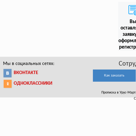
В
оставл
заявк
оформл
регист
Сотру
Мы в социальных сетях:
ВКОНТАКТЕ
Как заказать
ОДНОКЛАССНИКИ
Прописка в Урус-Марта
С