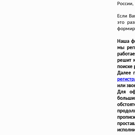
России,
Если Ва
это раз
формиру
Наша фи
мы рег
работа
решит 
поиске 
Далее 
регистр
или зво
Для оф
больши
обстоя
продол
пропис
проста
исполн